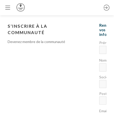
Rensei
S'INSCRIRE À LA
vos
COMMUNAUTÉ
informa
Devenez membre de la communauté
Prénom
*
Nom
Société
Poste
*
Email