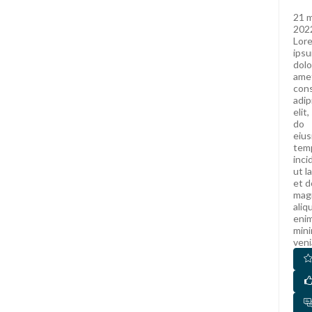
21 
202
Lor
ips
dolo
ame
con
adip
elit
do
eiu
tem
inci
ut l
et d
mag
aliq
eni
min
veni